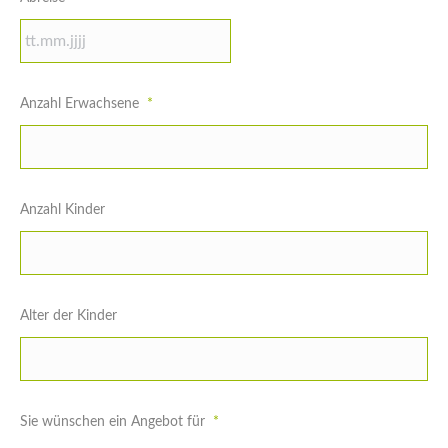
Punkt
MM
Punkt
TT
JJJJ
Anzahl Erwachsene
*
Punkt
MM
Punkt
JJJJ
Anzahl Kinder
Alter der Kinder
Sie wünschen ein Angebot für
*